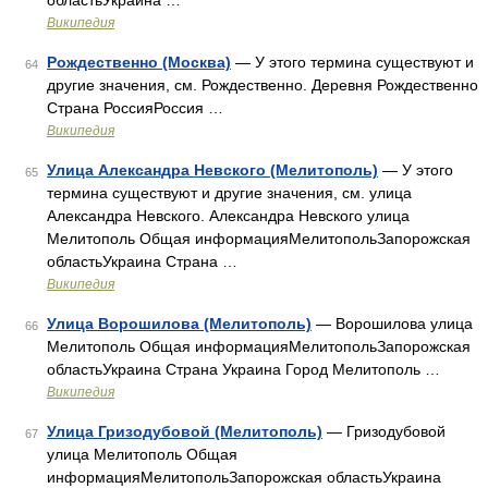
областьУкраина …
Википедия
Рождественно (Москва)
— У этого термина существуют и
64
другие значения, см. Рождественно. Деревня Рождественно
Страна РоссияРоссия …
Википедия
Улица Александра Невского (Мелитополь)
— У этого
65
термина существуют и другие значения, см. улица
Александра Невского. Александра Невского улица
Мелитополь Общая информацияМелитопольЗапорожская
областьУкраина Страна …
Википедия
Улица Ворошилова (Мелитополь)
— Ворошилова улица
66
Мелитополь Общая информацияМелитопольЗапорожская
областьУкраина Страна Украина Город Мелитополь …
Википедия
Улица Гризодубовой (Мелитополь)
— Гризодубовой
67
улица Мелитополь Общая
информацияМелитопольЗапорожская областьУкраина