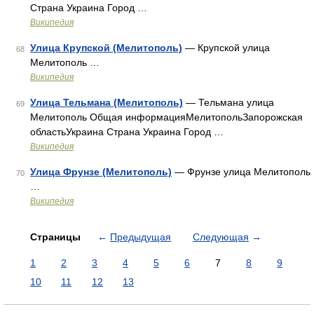
Страна Украина Город …
Википедия
Улица Крупской (Мелитополь)
— Крупской улица
68
Мелитополь …
Википедия
Улица Тельмана (Мелитополь)
— Тельмана улица
69
Мелитополь Общая информацияМелитопольЗапорожская
областьУкраина Страна Украина Город …
Википедия
Улица Фрунзе (Мелитополь)
— Фрунзе улица Мелитополь
70
…
Википедия
Страницы
←
Предыдущая
Следующая
→
1
2
3
4
5
6
7
8
9
10
11
12
13