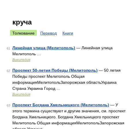
круча
Толкование
Перевод
Книги
Линейная улица (Мелитополь)
— Линейная улица
61
Мелитополь …
Википедия
Проспект 50-летия Победы (Мелитополь)
— 50 летия
62
Победы проспект Мелитополь Общая
информацияМелитопольЗапорожская областьУкраина
Страна Украина Город …
Википедия
Проспект Богдана Хмельницкого (Мелитополь)
— У
63
этого термина существуют и другие значения, см. проспект
Богдана Хмельницкого. Богдана Хмельницкого проспект
Мелитополь Общая информацияМелитопольЗапорожская